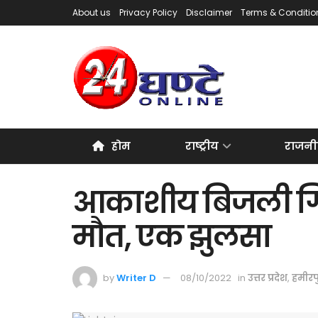
About us
Privacy Policy
Disclaimer
Terms & Conditio
होम
राष्ट्रीय
राजनी
आकाशीय बिजली गिरन
मौत, एक झुलसा
by
Writer D
08/10/2022
in
उत्तर प्रदेश
,
हमीरप