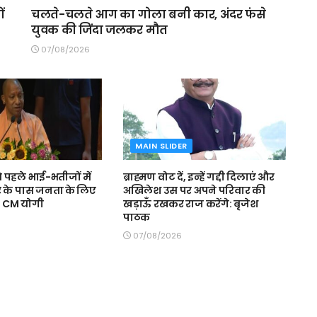
ं
चलते-चलते आग का गोला बनी कार, अंदर फंसे
युवक की जिंदा जलकर मौत
07/08/2026
MAIN SLIDER
से पहले भाई-भतीजों में
ब्राह्मण वोट दें, इन्हें गद्दी दिलाएं और
के पास जनता के लिए
अखिलेश उस पर अपने परिवार की
: CM याेगी
खड़ाऊँ रखकर राज करेंगे: बृजेश
पाठक
07/08/2026