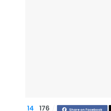
14
176
Share on Facebook