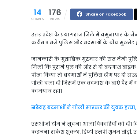
14
176
Share on Facebook
SHARES
VIEWS
उत्तर प्रदेश के प्रयागराज जिले में यमुनापार के न
करीब 9 बजे पुलिस और बदमाशों के बीच मुठभेड़ 
जानकारी के मुताबिक गुरुवार की रात नैनी पु
मिली कि पुराने पुल की ओर से दो बदमाश बाइक स
पीछा किया तो बदमाशों ने पुलिस टीम पर दो राउ
गोली चला दी जिसमें एक बदमाश के बाएं पैर में
कामयाब रहा।
सरेराह बदमाशों ने गोली मारकर की युवक हत्या, 
एसओजी टीम ने सूचना आलाधिकारियों को दी। ज
करछना राकेश शुक्ला, डिप्टी एसपी शुभम तोड़ी, एस