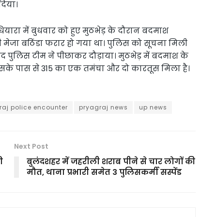
दिया।
ियारा में बुधवार को हुए मुठभेड़ के दौरान बदमाश
मेजा बठिंडा फरार हो गया था। पुलिस को सूचना मिली
ाद पुलिस टीम ने पीछाकर दौड़ाया। मुठभेड़ में बदमाश के
। इसके पास से 315 का एक तमंचा और दो कारतूस मिला है।
aj police encounter
pryagraj news
up news
Next Post
ी
बुलंदशहर में जहरीली शराब पीने से चार लोगों की
मौत, थाना प्रभारी समेत 3 पुलिसकर्मी सस्पेंड