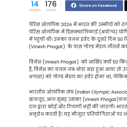
14
176
Share on Facebook
SHARES
VIEWS
पेर‍िस ओलंप‍िक 2024 में भारत की उम्मीदों को
पेर‍िस ओलंप‍िक में ड‍िसक्वाल‍िफाई (अयोग्य) घो
में पहुंची थी। उनका वजन इवेंट के दूसरे दिन 50 
(Vinesh Phogat) के पास गोल्ड मेडल जीतने का 
व‍िनेश (Vinesh Phogat) को आख‍िर क्यों 50 किल
है, विनेश का वजन जब थोड़ा बड़ा हुआ आया तो उ
अगस्त) को गोल्ड मेडल का इवेंट होना था, लेकि
भारतीय ओलंपिक संघ (Indian Olympic Associatio
बावजूद, आज सुबह उसका (Vinesh Phogat)वजन 
दल द्वारा कोई और टिप्पणी नहीं की जाएगी। भ
अनुरोध करती है। यह मौजूदा प्रतियोगिताओं पर ध्य