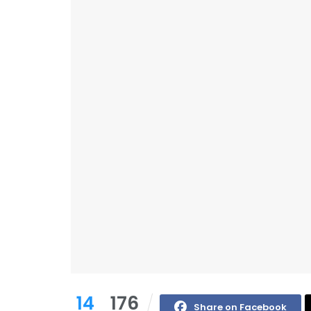
14
176
Share on Facebook