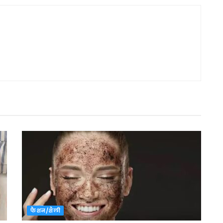
फैशन/शैली