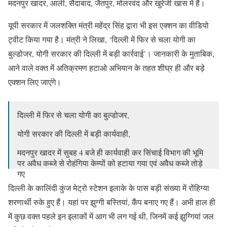
मदनपुर खादर, आली, सैदाबाद, जैतपुर, मोलरवंद और खुरेजी खास में हैं।
यूपी सरकार में जलशक्ति मंत्री महेंद्र सिंह द्वारा भी इस एक्शन का वीडियो
ट्वीट किया गया है। मंत्री ने लिखा, ‘दिल्ली में फिर से चला योगी का
बुल्डोजर, योगी सरकार की दिल्ली में बड़ी कार्रवाई’। जानकारी के मुताबिक,
आने वाले वक्त में अतिक्रमण हटाओ अभियान के तहत शीघ्र ही और बड़े
एक्शन लिए जाएंगे।
दिल्ली में फिर से चला योगी का बुल्डोजर,
योगी सरकार की दिल्ली में बड़ी कार्यवाही,
मदनपुर खादर में सुबह 4 बजे ही कार्यवाही कर सिंचाई विभाग की भूमि
पर अवैध कब्जे से रोहंगिया केम्पों को हटाया गया एवं अवैध कब्जे तोड़े
गए
दिल्ली के कालिंदी कुंज मेट्रो स्टेशन इलाके के पास बड़ी संख्या में रोंहिग्या
उ.प्र.सिंचाई विभाग की 2.10 हेक्टेयर जमीन मुक्त कराई।
शरणार्थी रुके हुए हैं। यहां पर झुग्गी बस्तियां, कैंप बनाए गए हैं। अभी हाल ही
pic.twitter.com/OIgvOmMqFF
में कुछ वक्त पहले इन इलाकों में आग भी लग गई थी, जिनमें कई झुग्गियां जल
— Dr. Mahendra Singh (@bjpdrmahendra)
July 22, 2021