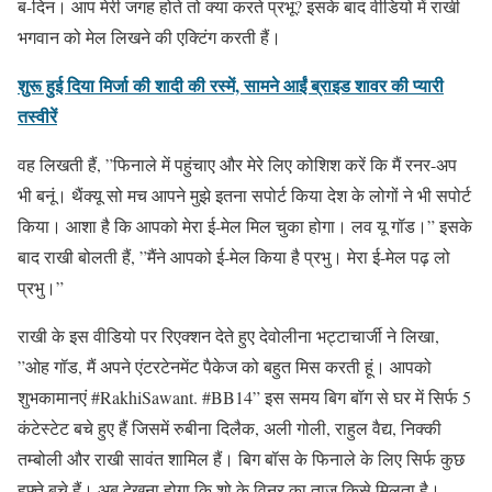
ब-दिन। आप मेरी जगह होते तो क्या करते प्रभू? इसके बाद वीडियो में राखी
भगवान को मेल लिखने की एक्टिंग करती हैं।
शुरू हुई दिया मिर्जा की शादी की रस्में, सामने आईं ब्राइड शावर की प्यारी
तस्वीरें
वह लिखती हैं, ”फिनाले में पहुंचाए और मेरे लिए कोशिश करें कि मैं रनर-अप
भी बनूं। थैंक्यू सो मच आपने मुझे इतना सपोर्ट किया देश के लोगों ने भी सपोर्ट
किया। आशा है कि आपको मेरा ई-मेल मिल चुका होगा। लव यू गॉड।” इसके
बाद राखी बोलती हैं, ”मैंने आपको ई-मेल किया है प्रभु। मेरा ई-मेल पढ़ लो
प्रभु।”
राखी के इस वीडियो पर रिएक्शन देते हुए देवोलीना भट्टाचार्जी ने लिखा,
”ओह गॉड, मैं अपने एंटरटेनमेंट पैकेज को बहुत मिस करती हूं। आपको
शुभकामानएं #RakhiSawant. #BB14” इस समय बिग बॉग से घर में सिर्फ 5
कंटेस्टेट बचे हुए हैं जिसमें रुबीना दिलैक, अली गोली, राहुल वैद्य, निक्की
तम्बोली और राखी सावंत शामिल हैं। बिग बॉस के फिनाले के लिए सिर्फ कुछ
हफ्ते बचे हैं। अब देखना होगा कि शो के विनर का ताज किसे मिलता है।