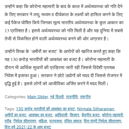
उन्होंने कहा कि कोरोना महामारी के बाद के काल में अर्थव्यवस्था को गति देेने
के लिए सरकार ने लघु, मध्यम व दीर्घकाल के लक्ष्यों को हासिल करने के लिए
कई पैकेज घोषित किये जिनका मूल्य भारतीय अर्थव्यवस्था के कुल आकार का
13 प्रतिशत है। इससे अर्थव्यवस्था को गति मिली है और यह दुनिया में सबसे
तेजी से विकसित होने वाली अर्थव्यवस्था बनने की ओर अग्रसर है।
उन्हाेंने विपक्ष के ‘अमीरों का बजट’ के आरोपों को खारिज करते हुए कहा कि
यह 130 करोड़ भारतीयों की आकांक्षा का बजट है। काेरोना महामारी के
दौरान भी आर्थिक सुधारों की प्रक्रिया जारी रही जिससे विदेशी प्रत्यक्ष
निवेश में इजाफा हुआ। सरकार ने छोटे उद्योगों को मदद दी जिससे रोजगार में
वृद्धि हुई है। इससे लोगों को आजीविका अर्जित करने में मदद मिली।
Categories:
Main Slider
,
नई दिल्ली
,
राजनीति
,
राष्ट्रीय
Tags:
130 करोड़ भारतीयों की आकांक्षा का बजट
,
Nirmala Sitharaman
,
अमीरों का बजट
,
आकांक्षा का बजट
,
आदिवासी
,
किसान
,
केंद्रीय बजट
,
कोरोना महामारी
,
ग़रीब
,
निर्मला सीतारमण
,
महिला
,
राज्यसभा
,
वंचित समाज
,
वित्त मंत्री निर्मला सीतारमण
,
वित्त वर्ष 2021-22 के आम बजट