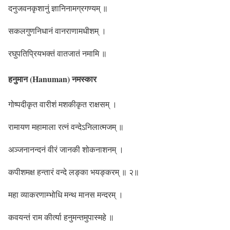
दनुजवनकृशानुं ज्ञानिनामग्रगण्यम् ॥
सकलगुणनिधानं वानराणामधीशम् ।
रघुपतिप्रियभक्तं वातजातं नमामि ॥
हनुमान (Hanuman) नमस्कार
गोष्पदीकृत वारीशं मशकीकृत राक्षसम् ।
रामायण महामाला रत्नं वन्देऽनिलात्मजम् ॥
अञ्जनानन्दनं वीरं जानकी शोकनाशनम् ।
कपीशमक्ष हन्तारं वन्दे लङ्का भयङ्करम् ॥ २॥
महा व्याकरणाम्भोधि मन्थ मानस मन्दरम् ।
कवयन्तं राम कीर्त्या हनुमन्तमुपास्महे ॥