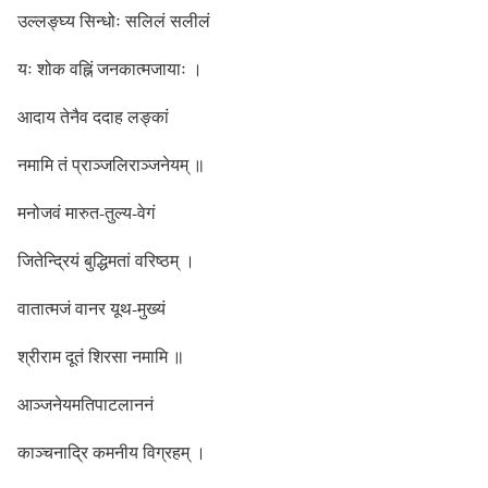
उल्लङ्घ्य सिन्धोः सलिलं सलीलं
यः शोक वह्निं जनकात्मजायाः ।
आदाय तेनैव ददाह लङ्कां
नमामि तं प्राञ्जलिराञ्जनेयम् ॥
मनोजवं मारुत-तुल्य-वेगं
जितेन्द्रियं बुद्धिमतां वरिष्ठम् ।
वातात्मजं वानर यूथ-मुख्यं
श्रीराम दूतं शिरसा नमामि ॥
आञ्जनेयमतिपाटलाननं
काञ्चनाद्रि कमनीय विग्रहम् ।