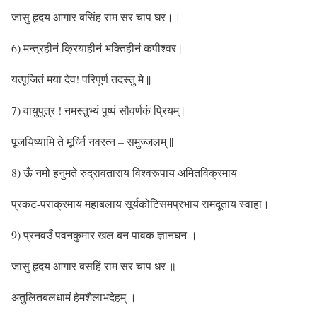
जासु हृदय आगार बसिंह राम सर चाप घर।।
6) मन्त्रहीनं क्रियाहीनं भक्तिहीनं कपीश्वर |
यत्पूजितं मया देव! परिपूर्ण तदस्तु मे ||
7) वायुपुत्र ! नमस्तुभ्यं पुष्पं सौवर्णकं प्रियम् |
पूजयिष्यामि ते मूर्ध्नि नवरत्न – समुज्जलम् ||
8) ऊँ नमो हनुमते रुद्रावताराय विश्वरूपाय अमितविक्रमाय
प्रकट-पराक्रमाय महाबलाय सूर्यकोटिसमप्रभाय रामदूताय स्वाहा।
9) प्रनवउँ पवनकुमार खल बन पावक ज्ञानघन ।
जासु हृदय आगार बसहिं राम सर चाप धर ॥
अतुलितबलधामं हेमशैलाभदेहम् ।