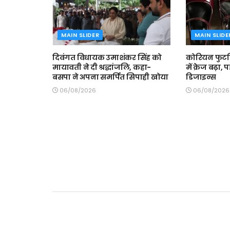
MAIN SLIDER
MAIN SLIDE
दिवंगत विधायक उमाशंकर सिंह को
कोरियन फुटव
मायावती ने दी श्रद्धांजलि, कहा-
में क्रेज बढ़ा, 
बसपा ने अपना समर्पित सिपाही खोया
डिजाइन्स
06/08/2026
06/08/2026