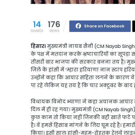
14
176
Share on Facebook
SHARES
VIEWS
हिसार।
मुख्यमंत्री नायब सैनी (CM Nayab Sing
के पक्ष में मतदान करके भ्रष्टाचारियों का सूपड़ा स
तीसरी बार भाजपा की सरकार बनना तय है। मुख्
जिले के हांसी में ‘म्हारा हरियाणा नान स्टाप हरि
उन्होंने कहा कि आचार संहिता लगने के कारण वे व
पा रहे लेकिन यह तय है कि चार अक्टूबर के बाद हां
विधायक विनोद भ्याणा ने कहा अचानक आचार सं
दिल में ही रह गया। मुख्यमंत्री (CM Nayab Singh
कुछ काम तो किया नहीं जिनकी बही खाते फटे पड़े ह
है। वे हमसे हिसाब मांगने के लिए घूम रहे है। हमा
किया। इसी साल हांसी-महम-रोहतक रेलवे लाइन ब