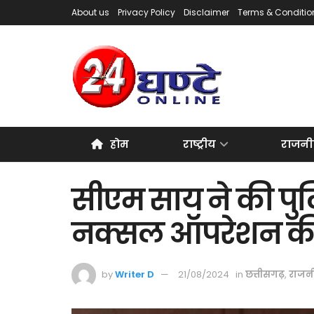
About us
Privacy Policy
Disclaimer
Terms & Conditio
होम
राष्ट्रीय
राजनी
सीएम साय ने की पु
नक्सल ऑपरेशन की
by
Writer D
21/08/2024
in
छत्तीसगढ़
,
राजन