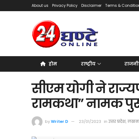
About us
Privacy Policy
Disclaimer
Terms & Conditio
होम
राष्ट्रीय
राजनी
सीएम योगी ने राज्यप
रामकथा” नामक पुस्
by
Writer D
23/01/2023
in
उत्तर प्रदेश
,
लखन