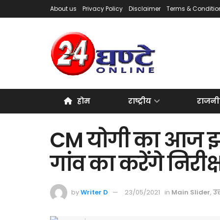
About us
Privacy Policy
Disclaimer
Terms & Conditio
होम
राष्ट्रीय
राजनी
CM योगी का आज झां
गांव का करेंगे निरीक
by
Writer D
23/05/2021
in
Main Slider
,
उत्