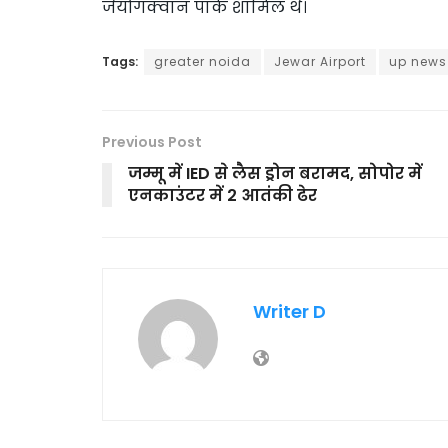
जेयोंगक्वान पार्क शामिल थे।
Tags:
greater noida
Jewar Airport
up news
Previous Post
जम्मू में IED से लैस ड्रोन बरामद, सोपोर में
एनकाउंटर में 2 आतंकी ढेर
Writer D