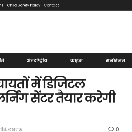
ns
Child Safety Policy
Contact
ति
अंतर्राष्ट्रीय
क्राइम
मनोरंजन
ंचायतों में डिजिटल
र्निंग सेंटर तैयार करेगी
0
ीति
,
लखनऊ