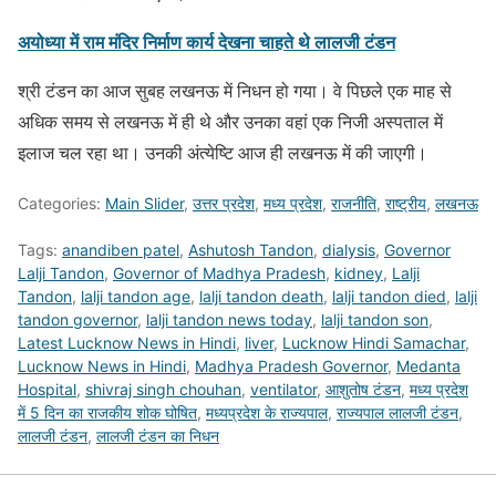
अयोध्या में राम मंदिर निर्माण कार्य देखना चाहते थे लालजी टंडन
श्री टंडन का आज सुबह लखनऊ में निधन हो गया। वे पिछले एक माह से
अधिक समय से लखनऊ में ही थे और उनका वहां एक निजी अस्पताल में
इलाज चल रहा था। उनकी अंत्येष्टि आज ही लखनऊ में की जाएगी।
Categories:
Main Slider
,
उत्तर प्रदेश
,
मध्य प्रदेश
,
राजनीति
,
राष्ट्रीय
,
लखनऊ
Tags:
anandiben patel
,
Ashutosh Tandon
,
dialysis
,
Governor
Lalji Tandon
,
Governor of Madhya Pradesh
,
kidney
,
Lalji
Tandon
,
lalji tandon age
,
lalji tandon death
,
lalji tandon died
,
lalji
tandon governor
,
lalji tandon news today
,
lalji tandon son
,
Latest Lucknow News in Hindi
,
liver
,
Lucknow Hindi Samachar
,
Lucknow News in Hindi
,
Madhya Pradesh Governor
,
Medanta
Hospital
,
shivraj singh chouhan
,
ventilator
,
आशुतोष टंडन
,
मध्य प्रदेश
में 5 दिन का राजकीय शोक घोषित
,
मध्यप्रदेश के राज्यपाल
,
राज्यपाल लालजी टंडन
,
लालजी टंडन
,
लालजी टंडन का निधन