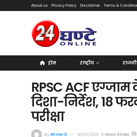
About us
Privacy Policy
Disclaimer
Terms & Conditio
होम
राष्ट्रीय
राजनी
RPSC ACF एग्जाम 
दिशा-निर्देश, 18 फर
परीक्षा
by
Writer D
16/02/2021
in
Main Slider
,
शिक