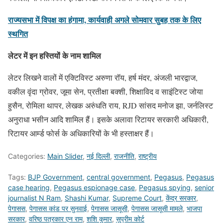
राज्यसभा में विपक्ष का हंगामा, कार्यवाही अगले सोमवार सुबह तक के लिए
स्थगित
लेटर में इन हस्तियों के नाम शामिल
लेटर लिखने वालों में एक्टिविस्ट अरुणा रॉय, हर्ष मंदर, अंजली भारद्वाज,
वकील वृंदा ग्रोवर, जूमा सेन, प्रतीक्षा बक्शी, शिक्षाविद व साइंटिस्ट जोया
हुसैन, रोमिला थापर, लेखक अरुंधति राय, RJD सांसद मनोज झा, जर्नलिस्ट
अनुराधा भसीन आदि शामिल हैं। इसके अलावा रिटायर सरकारी अधिकारी,
रिटायर आर्म्ड फोर्स के अधिकारियों के भी हस्ताक्षर हैं।
Categories:
Main Slider
,
नई दिल्ली
,
राजनीति
,
राष्ट्रीय
Tags:
BJP Government
,
central government
,
Pegasus
,
Pegasus
case hearing
,
Pegasus espionage case
,
Pegasus spying
,
senior
journalist N Ram
,
Shashi Kumar
,
Supreme Court
,
केंद्र सरकार
,
पेगासस
,
पेगासस कांड पर सुनवाई
,
पेगासस जासूसी
,
पेगासस जासूसी मामले
,
भाजपा
सरकार
,
वरिष्ठ पत्रकार एन राम
,
शशि कुमार
,
सुप्रीम कोर्ट