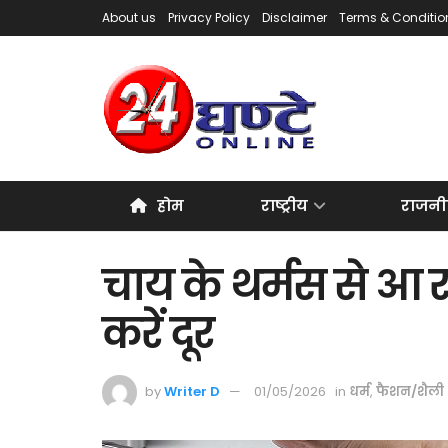
About us
Privacy Policy
Disclaimer
Terms & Conditio
होम
राष्ट्रीय
राजनी
चाय के थर्मस से आ र
करें दूर
by
Writer D
01/05/2026
in
धर्म
,
फैशन/शैली