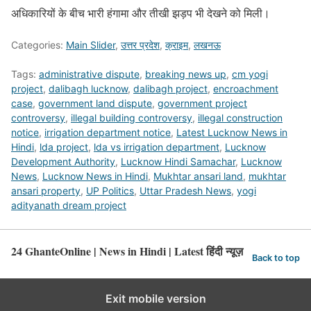
अधिकारियों के बीच भारी हंगामा और तीखी झड़प भी देखने को मिली।
Categories:
Main Slider
,
उत्तर प्रदेश
,
क्राइम
,
लखनऊ
Tags:
administrative dispute
,
breaking news up
,
cm yogi
project
,
dalibagh lucknow
,
dalibagh project
,
encroachment
case
,
government land dispute
,
government project
controversy
,
illegal building controversy
,
illegal construction
notice
,
irrigation department notice
,
Latest Lucknow News in
Hindi
,
lda project
,
lda vs irrigation department
,
Lucknow
Development Authority
,
Lucknow Hindi Samachar
,
Lucknow
News
,
Lucknow News in Hindi
,
Mukhtar ansari land
,
mukhtar
ansari property
,
UP Politics
,
Uttar Pradesh News
,
yogi
adityanath dream project
24 GhanteOnline | News in Hindi | Latest हिंदी न्यूज़
Back to top
Exit mobile version