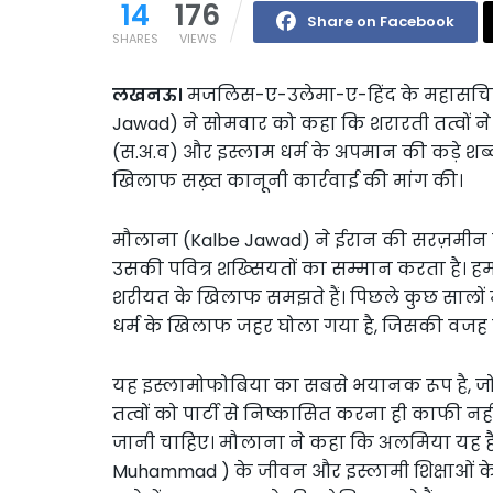
14
176
Share on Facebook
SHARES
VIEWS
लखनऊ।
मजलिस-ए-उलेमा-ए-हिंद के महासचिव
Jawad) ने सोमवार को कहा कि शरारती तत्वों न
(स.अ.व) और इस्लाम धर्म के अपमान की कड़े शब्दों 
खिलाफ सख़्त कानूनी कार्रवाई की मांग की।
मौलाना (Kalbe Jawad) ने ईरान की सरज़मीन से
उसकी पवित्र शख्सियतों का सम्मान करता है। हम
शरीयत के खिलाफ समझते हैं। पिछले कुछ सालों 
धर्म के खिलाफ जहर घोला गया है, जिसकी वजह स
यह इस्लामोफोबिया का सबसे भयानक रूप है, जो 
तत्वों को पार्टी से निष्कासित करना ही काफी न
जानी चाहिए। मौलाना ने कहा कि अलमिया यह है 
Muhammad ) के जीवन और इस्लामी शिक्षाओं के ब