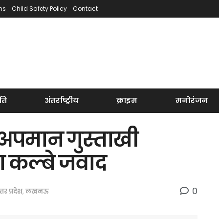
ns
Child Safety Policy
Contact
ति
अंतर्राष्ट्रीय
क्राइम
मनोरंजन
 अपमान गुस्ताखी
ना कल्बे जवाद
0
्तर प्रदेश
,
लखनऊ