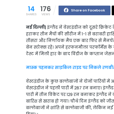
14
176
Share on Facebook
SHARES
VIEWS
नई दिल्ली|
इंग्लैंड ने वेस्टइंडीज को दूसरे क्रिक
हराकर तीन मैचों की सीरीज में 1-1 से बराबरी हा
तीसरा और निर्णायक मैच एक बार फिर से मैनचेस्टर क
बेन स्टोक्स रहे। अपने हरफनमौला परफॉर्मेंस के द
टेस्ट में मिली हार के बाद विंडीज के कप्तान जेसन
मास्क पहनकर साइकिल राइड पर निकले रणबीर
वेस्टइंडीज के कुछ बल्लेबाजों ने दोनों पारियों म
वेस्टइंडीज ने पहली पारी में 287 रन बनाए। इंग्लै
पारी में तीन विकेट पर 129 रन बनाकर इंग्लैंड ने
बारिश से खराब हो गया। चौथे दिन इंग्लैंड को जी
बल्लेबाजों ने शांति से बल्लेबाजी की, लेकिन नई गेंद 