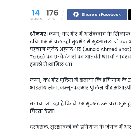
14
176
Share on Facebook
SHARES
VIEWS
श्रीनगर।
जम्मू-कश्मीर में आतंकवाद के खिलाफ सु
डचिगाम में चल रही मुठभेड़ में सुरक्षाबलों ने 
पहचान जुनैद अहमद भट (Junaid Ahmed Bhat) के
Taiba) का ए-कैटेगरी का आतंकी था। वो गांदर
हमलों में शामिल था।
जम्मू-कश्मीर पुलिस ने बताया कि डचिगाम के ऊ
भारतीय सेना, जम्मू-कश्मीर पुलिस और सीआरपीएफ
बताया जा रहा है कि ये उस मुठभेड़ उस वक्त शुर
घिरता देखा।
दरअसल, सुरक्षाबलों को डचिगाम के जंगल में आ