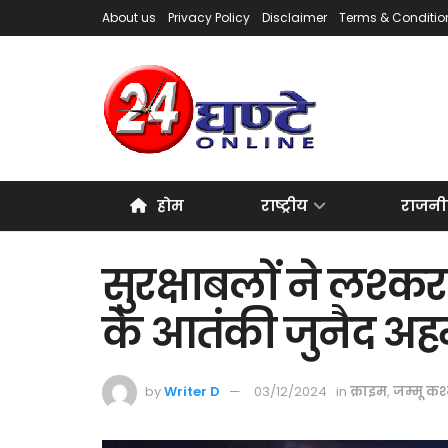
About us
Privacy Policy
Disclaimer
Terms & Conditio
होम
राष्ट्रीय
राजनी
सुरक्षाबलों ने लश्क
के आतंकी जुनैद अह
by
Writer D
03/12/2024
in
क्राइम
,
जम्मू कश