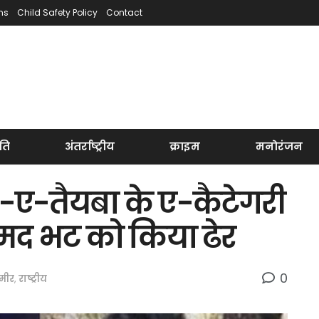
ns
Child Safety Policy
Contact
ति
अंतर्राष्ट्रीय
क्राइम
मनोरंजन
र-ए-तैयबा के ए-कैटेगरी
मद भट को किया ढेर
0
्मीर
,
राष्ट्रीय