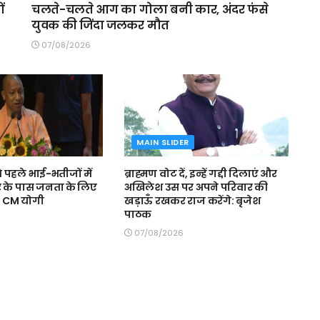
ं
चलते-चलते आग का गोला बनी कार, अंदर फंसे
युवक की जिंदा जलकर मौत
07/08/2026
MAIN SLIDER
से पहले भाई-भतीजों में
ब्राह्मण वोट दें, इन्हें गद्दी दिलाएं और
के पास जनता के लिए
अखिलेश उस पर अपने परिवार की
: CM याेगी
खड़ाऊँ रखकर राज करेंगे: बृजेश
पाठक
07/08/2026