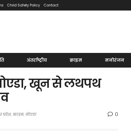
ns
Child Safety Policy
Contact
ति
अंतर्राष्ट्रीय
क्राइम
मनोरंजन
नोएडा, खून से लथपथ
शव
0
तर प्रदेश
,
क्राइम
,
नोएडा