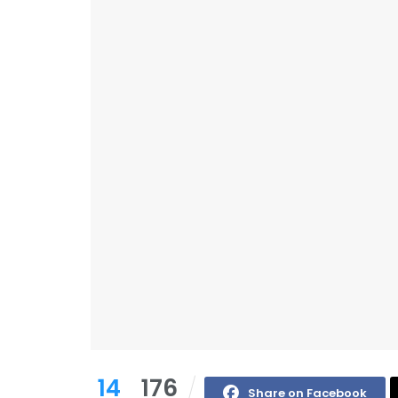
14
176
Share on Facebook