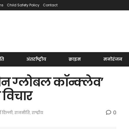
ns
Child Safety Policy
Contact
ति
अंतर्राष्ट्रीय
क्राइम
मनोरंजन
 ग्लोबल कॉन्क्लेव’
े विचार
0
 दिल्ली
,
राजनीति
,
राष्ट्रीय