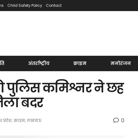
ns
Child Safety Policy
Contact
ति
अंतर्राष्ट्रीय
क्राइम
मनोरंजन
ो पुलिस कमिश्नर ने छह
िला बदर
0
तर प्रदेश
,
क्राइम
,
लखनऊ