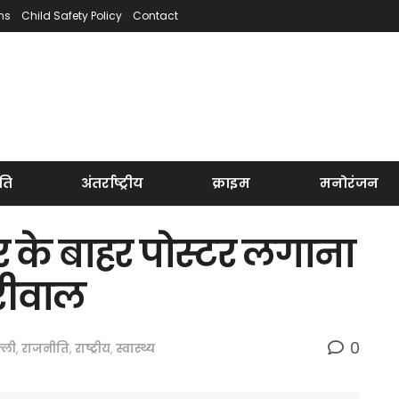
ns
Child Safety Policy
Contact
ति
अंतर्राष्ट्रीय
क्राइम
मनोरंजन
र के बाहर पोस्टर लगाना
जरीवाल
0
्ली
,
राजनीति
,
राष्ट्रीय
,
स्वास्थ्य