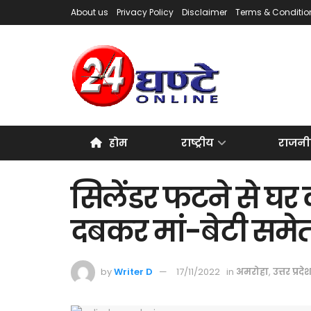
About us
Privacy Policy
Disclaimer
Terms & Conditio
होम
राष्ट्रीय
राजनी
सिलेंडर फटने से घर 
दबकर मां-बेटी समे
by
Writer D
17/11/2022
in
अमरोहा
,
उत्तर प्रदे