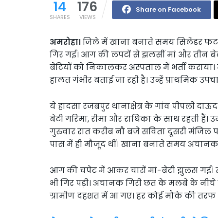
14
176
Share on Facebook
SHARES
VIEWS
अमरोहा।
जिले में खाना बनाते समय सिलेंडर फ
गिर गई। आग की लपटों से झलसीं मां और तीन बेटी म
बेटियों को निकालकर अस्पताल में भर्ती कराया। 
हालत गंभीर बताई जा रही है। उन्हें प्राथमिक उपच
ये हादसा रजबपुर थानाक्षेत्र के गांव पीपली दाऊद
बेटी गरिमा, रीमा और राधिका के साथ रहती हैं।
गुरुवार रात करीब नौ बजे सविता दूसरी मंजिल प
पास में ही मौजूद थीं। खाना बनाते समय अचानक
आग की चपेट में आकर चारों मां-बेटी झुलस गईं
भी गिर पड़ी। अचानक गिरी छत के मलबे के नीचे 
ग्रामीण दहशत में आ गए। हर कोई मौके की तरफ दौड़