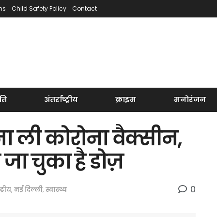
ns
Child Safety Policy
Contact
ति
अंतर्राष्ट्रीय
क्राइम
मनोरंजन
 बना ली कोरोना वैक्सीन,
 जा चुका है डोज़
0
्ट्रीय
,
नई दिल्ली
,
स्वास्थ्य