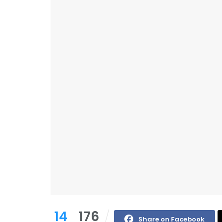
14
176
Share on Facebook