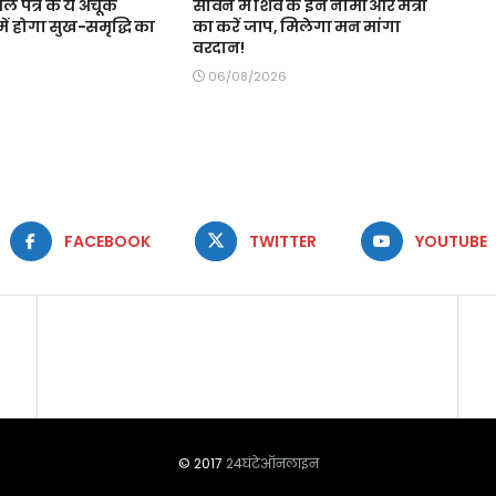
बेल पत्र के ये अचूक
सावन में शिव के इन नामों और मंत्रों
ें होगा सुख-समृद्धि का
का करें जाप, मिलेगा मन मांगा
वरदान!
06/08/2026
FACEBOOK
TWITTER
YOUTUBE
© 2017
24घंटेऑनलाइन