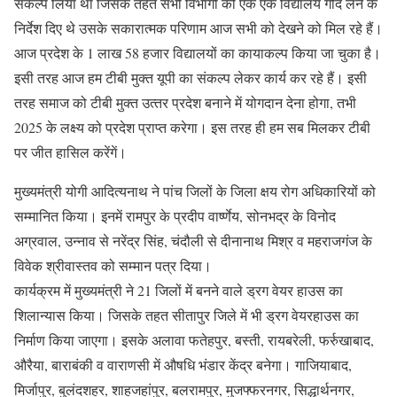
संकल्‍प लिया था जिसके तहत सभी विभागों को एक एक विद्यालय गोद लेने के
निर्देश दिए थे उसके सकारात्‍मक परिणाम आज सभी को देखने को मिल रहे हैं।
आज प्रदेश के 1 लाख 58 हजार विद्यालयों का कायाकल्प किया जा चुका है।
इसी तरह आज हम टीबी मुक्‍त यूपी का संकल्‍प लेकर कार्य कर रहे हैं। इसी
तरह समाज को टीबी मुक्‍त उत्‍तर प्रदेश बनाने में योगदान देना होगा, तभी
2025 के लक्ष्य को प्रदेश प्राप्त करेगा। इस तरह ही हम सब मिलकर टीबी
पर जीत हासिल करेंगें।
मुख्यमंत्री योगी आदित्यनाथ ने पांच जिलों के जिला क्षय रोग अधिकारियों को
सम्मानित किया। इनमें रामपुर के प्रदीप वार्ष्णेय, सोनभद्र के विनोद
अग्रवाल, उन्नाव से नरेंद्र सिंह, चंदौली से दीनानाथ मिश्र व महराजगंज के
विवेक श्रीवास्तव को सम्मान पत्र दिया।
कार्यक्रम में मुख्यमंत्री ने 21 जिलों में बनने वाले ड्रग वेयर हाउस का
शिलान्यास किया। जिसके तहत सीतापुर जिले में भी ड्रग वेयरहाउस का
निर्माण किया जाएगा। इसके अलावा फतेहपुर, बस्ती, रायबरेली, फर्रुखाबाद,
औरैया, बाराबंकी व वाराणसी में औषधि भंडार केंद्र बनेगा। गाजियाबाद,
मिर्जापुर, बुलंदशहर, शाहजहांपुर, बलरामपुर, मुजफ्फरनगर, सिद्धार्थनगर,