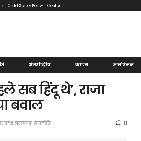
ns
Child Safety Policy
Contact
ति
अंतर्राष्ट्रीय
क्राइम
मनोरंजन
हले सब हिंदू थे’, राजा
चा बवाल
0
तर प्रदेश
,
प्रतापगढ़
,
राजनीति