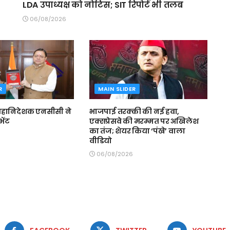
LDA उपाध्यक्ष को नोटिस; SIT रिपोर्ट भी तलब
06/08/2026
R
MAIN SLIDER
े महानिदेशक एनसीसी ने
भाजपाई तरक्की की नई हवा,
भेंट
एक्सप्रेसवे की मरम्मत पर अखिलेश
का तंज; शेयर किया ‘पंखे’ वाला
वीडियो
06/08/2026