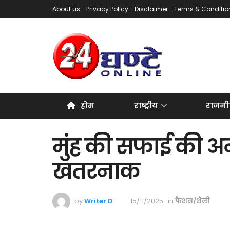
About us
Privacy Policy
Disclaimer
Terms & Conditio
होम
राष्ट्रीय
राजनी
मुंह की सफाई की अ
खतरनाक
by
Writer D
15/11/2025
in
फैशन/शैली