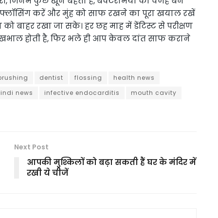
जरी, जिनमें कुछ खून बहता है, बैक्टेरेमिया की वजह बन
ग, फ्लॉसिंग करें और मुंह को साफ रखने का पूरा खयाल रखें
ो बाहर रखा जा सके। हर छह माह में डेंटिस्ट से परीक्षण
देखभाल होती है, फिर भले ही आप केवल दांत साफ कराने
brushing
dentist
flossing
health news
indi news
infective endocarditis
mouth cavity
Next Post
आपकी मुश्किलों को बढ़ा सकती हैं घर के मंदिर में
रखी ये चीजें