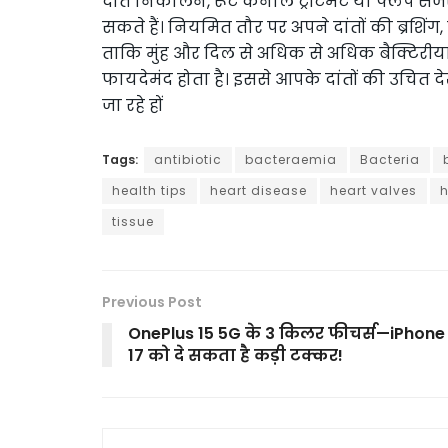
दांत निकालने, रूट केनाल ट्रीटमेंट या फ्लैप सर्
सकते हैं। नियमित तौर पर अपने दांतों की ब्रशिं
ताकि मुंह और दिल से अधिक से अधिक बैक्टिरीया क
फायदेमंद होता है। इससे आपके दांतों की उचित 
जा रहे हों
Tags:
antibiotic
bacteraemia
Bacteria
health tips
heart disease
heart valves
h
tissue
Previous Post
OnePlus 15 5G के 3 किलर फीचर्स—iPhone
17 को दे सकता है कड़ी टक्कर!