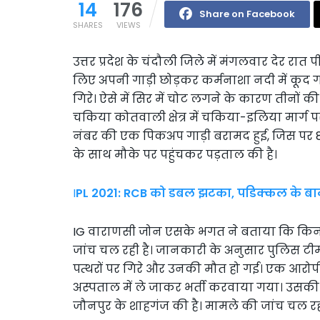
14
176
Share on Facebook
SHARES
VIEWS
उत्तर प्रदेश के चंदौली जिले में मंगलवार देर रा
लिए अपनी गाड़ी छोड़कर कर्मनाशा नदी में कूद ग
गिरे। ऐसे में सिर में चोट लगने के कारण तीनों क
चकिया कोतवाली क्षेत्र में चकिया-इलिया मार्ग प
नंबर की एक पिकअप गाड़ी बरामद हुई, जिस पर 8 ग
के साथ मौके पर पहुंचकर पड़ताल की है।
I
PL 2021: RCB को डबल झटका, पडिक्कल के बाद
IG वाराणसी जोन एसके भगत ने बताया कि किन परिस्
जांच चल रही है। जानकारी के अनुसार पुलिस टीम 
पत्थरों पर गिरे और उनकी मौत हो गई। एक आरो
अस्पताल में ले जाकर भर्ती करवाया गया। उसकी
जौनपुर के शाहगंज की है। मामले की जांच चल रही