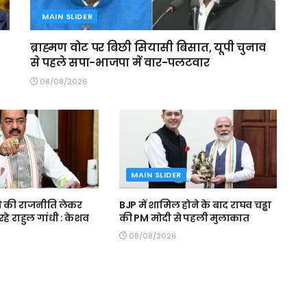
MAIN SLIDER
ब्राह्मण वोट पर बिछी सियासी बिसात, यूपी चुनाव
से पहले सपा-भाजपा में वार-पलटवार
08/08/2026
MAIN SLIDER
 की राजनीति लेकर
BJP में शामिल होने के बाद राघव चड्ढा
हे राहुल गांधी : केशव
की PM मोदी से पहली मुलाकात
08/08/2026