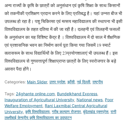
अन्य राज्यों के कृषि के छात्रों को अनुसंधान एवं कृषि शिक्षा के साथ किसानों
को तकनीकी प्रशिक्षण प्रदान करने के लिए प्रतिबद्ध है। यहां उन्नत बीज भी
उपलब्ध हो रहा है। पशु चिकित्सा एवं मत्सय महाविद्यालय की स्थापना भी इसी
विश्वविद्यालय के तहत दतिया में की जा रही है। दलहनी एवं तिलहनी फसलों
के अनुसंधान का यह विशिष्ट केंद्र है । विश्वविद्यालय में दो साल में शैक्षणिक
एवं प्रशासनिक भवन का निर्माण कार्य पूरा किया गया जिसमें 19 स्मार्ट
क्लासरूम के साथ विद्यार्थियों के लिए 23प्रयोगशालाएं भी उपलब्ध हैं। इस
विश्वविद्यालय से गुणवत्तापूर्ण शिक्षाप्राप्त छात्रों के लिए स्वरोजगार के बड़े
अवसर पैदा होंगे।
Categories:
Main Slider
,
उत्तर प्रदेश
,
झाँसी
,
नई दिल्ली
,
राष्ट्रीय
Tags:
24ghante online.com
,
Bundelkhand Express
,
Inauguration of Agricultural University
,
National news
,
Poor
Welfare Employment
,
Rani Laxmibai Central Agricultural
University
,
कृषि विश्वविद्यालय
,
गरीब कल्याण रोजगार
,
बुंदेलखंड एक्स्प्रेस
,
रानी
लक्ष्मीबाई केन्द्रीय कृषि विश्वविद्यालय का उदघाटन