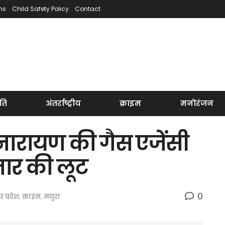
ns
Child Safety Policy
Contact
ति
अंतर्राष्ट्रीय
क्राइम
मनोरंजन
मीनारायण की गैस एजेंसी
जार की लूट
0
तर प्रदेश
,
क्राइम
,
मथुरा