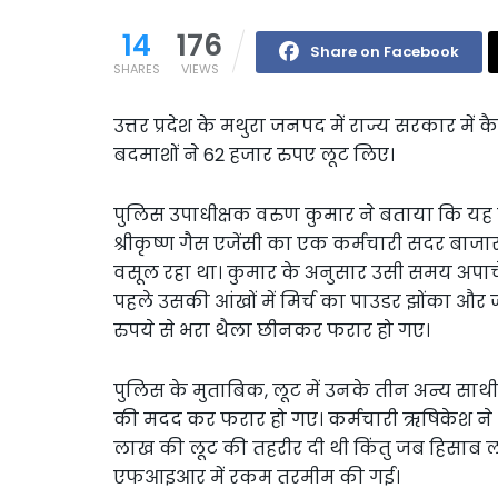
14
176
Share on Facebook
SHARES
VIEWS
उत्तर प्रदेश के मथुरा जनपद में राज्य सरकार में क
बदमाशों ने 62 हजार रुपए लूट लिए।
पुलिस उपाधीक्षक वरुण कुमार ने बताया कि यह
श्रीकृष्ण गैस एजेंसी का एक कर्मचारी सदर बाजार के
वसूल रहा था। कुमार के अनुसार उसी समय अपाच
पहले उसकी आंखों में मिर्च का पाउडर झोंका औ
रुपये से भरा थैला छीनकर फरार हो गए।
पुलिस के मुताबिक, लूट में उनके तीन अन्य साथ
की मदद कर फरार हो गए। कर्मचारी ऋषिकेश ने था
लाख की लूट की तहरीर दी थी किंतु जब हिसाब 
एफआइआर में रकम तरमीम की गई।