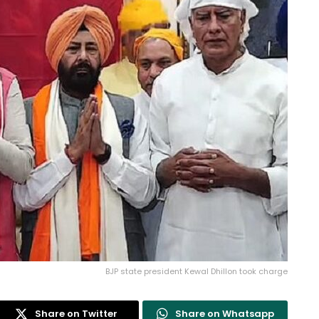
BJP state president Kewal Dhillon took charge
Share on Twitter
Share on Whatsapp