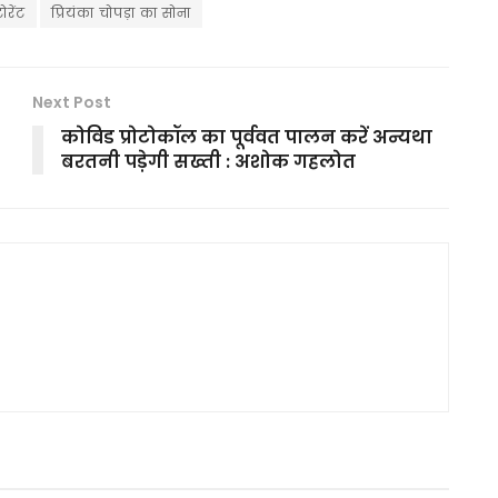
ोरेंट
प्रियंका चोपड़ा का सोना
Next Post
कोविड प्रोटोकॉल का पूर्ववत पालन करें अन्यथा
बरतनी पड़ेगी सख्ती : अशोक गहलोत