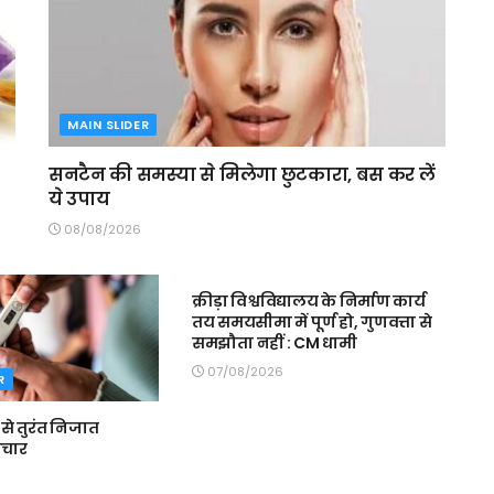
MAIN SLIDER
सनटैन की समस्या से मिलेगा छुटकारा, बस कर लें
ये उपाय
08/08/2026
MAIN SLIDER
क्रीड़ा विश्वविद्यालय के निर्माण कार्य
तय समयसीमा में पूर्ण हो, गुणवत्ता से
समझौता नहीं : CM धामी
07/08/2026
R
से तुरंत निजात
पचार