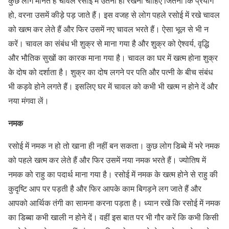
कुछ लोग मानते हैं चावल रसोई में उतना ही रखना चाहिए जितना कि प्रयोग
हो, वरना उसमें कीड़े पड़ जाते हैं। इस वजह से लोग पहले रसोई में रखे चावल
को खत्‍म कर लेते हैं और फिर उसमें नए चावल भरते हैं। ऐसा भूल से भी न
करें। चावल का संबंध भी शुक्र से माना गया है और शु्क्र को ऐश्‍वर्य, वृद्धि
और भौति‍क सुखों का कारक माना गया है। चावल का घर में खत्‍म होना शुक्र
के दोष को दर्शाता है। शुक्र का दोष लगने पर पति और पत्‍नी के बीच संबंध
भी कड़वे होने लगते हैं। इसलिए घर में चावल को कभी भी खत्‍म न होने दें और
नया मंगवा लें।
नमक
रसोई में नमक न हो तो खाना ही नहीं बन सकता। कुछ लोग डिब्‍बे में भरे नमक
को पहले खत्‍म कर लेते हैं और फिर उसमें नया नमक भरते हैं। ज्‍योतिष में
नमक को राहु का पदार्थ माना गया है। रसोई में नमक के खत्‍म होने से राहु की
कुदृष्टि आप पर पड़ती है और फिर आपके काम बिगड़ने लग जाते हैं और
आपको आर्थिक तंगी का सामना करना पड़ता है। ध्‍यान रखें कि रसोई में नमक
का डिब्‍बा कभी खाली न होने दें। वहीं इस बात पर भी गौर करें कि कभी किसी