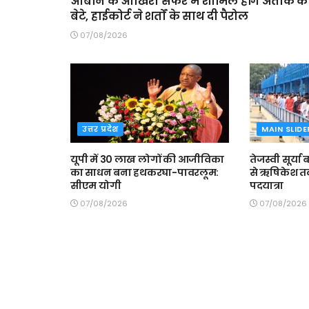
आबान के आखिरी सफर में शामिल होंगे अतीक के
बेटे, हाईकोर्ट ने शर्तों के साथ दी पैरोल
07/08/2026
उत्तर प्रदेश
MAIN SLIDE
यूपी में 30 लाख लोगों की आजीविका
तेजस्वी सूर्या
का साधन बना हथकरघा-पावरलूम:
से ऋषिकेश तक
सीएम योगी
पदयात्रा
07/08/2026
07/08/2026