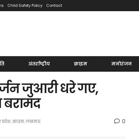
ns
Child Safety Policy
Contact
ति
अंतर्राष्ट्रीय
क्राइम
मनोरंजन
र्जन जुआरी धरे गए,
श बरामद
0
र प्रदेश
,
क्राइम
,
लखनऊ