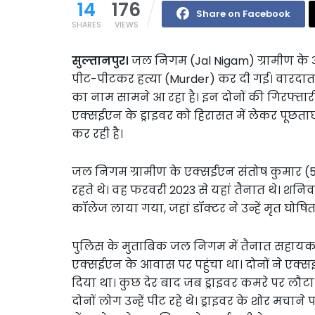
14
176
Share on Facebook
SHARES
VIEWS
सुल्तानपुर।
जल निगम (Jal Nigam) ग्रामीण के
पीट-पीटकर हत्या (Murder) कर दी गई। वारद
का नाम सामने आ रहा है। इन दोनों की गिरफ्तारी
एक्सईएन के ड्राइवर को हिरासत में लेकर पूछता
कर रही है।
जल निगम ग्रामीण के एक्सईएन संतोष कुमार (52)
रहते थे। वह फरवरी 2023 से यहां तैनात थे। शनि
कॉलेज लाया गया, जहां डॉक्टर ने उन्हें मृत घोषि
पुलिस के मुताबिक जल निगम में तैनात सहायक
एक्सईएन के आवास पर पहुंचा था। दोनों ने एक्स
दिया था। कुछ देर बाद जब ड्राइवर कमरे पर लौट
दोनों लोग उन्हें पीट रहे थे। ड्राइवर के शोर मचा