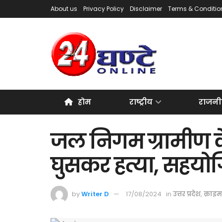
About us
Privacy Policy
Disclaimer
Terms & Conditio
होम
राष्ट्रीय
राजनी
जल निगम ग्रामीण क
घुसकर हत्या, सहयो
by
Writer D
17/08/2024
in
उत्तर प्रदेश
,
क्राइम