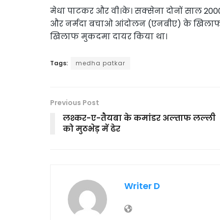
मेधा पाटकर और वी।के। सक्सेना दोनों साल 2000 
और नर्मदा बचाओ आंदोलन (एनबीए) के खिलाफ वि
खिलाफ मुकदमा दायर किया था।
Tags:
medha patkar
Previous Post
लश्कर-ए-तैयबा के कमांडर अल्ताफ लल्ली
को मुठभेड़ में ढेर
Writer D