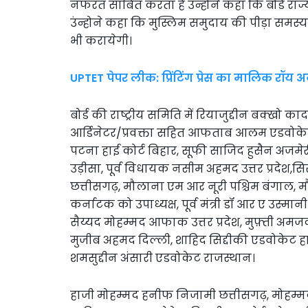
नफरत साबित करता है उंन्होने कहा कि बोर्ड राज्
उंन्होने कहा कि मुस्लिम समुदाय की पीड़ा स
भी करायेगी।
UPTET पेपर लीक: प्रिंटिंग प्रेस का मालिक रॉय अ
बोर्ड की राष्ट्रीय समिति में रियाजुद्दीन बक्खो काद
आर्डिनेटर/प्रवक्ता सहित आफताब आलम एडवोकेट 
पटना हाई कोर्ट बिहार, सूफी साजिद हुसैन अजमेर
उड़ीसा, पूर्व विधायक नसीम अहमद उत्तर प्रदेश,
छत्तीसगढ़, मौलाना एम आर नूरी पश्चिम बंगाल
कर्नाटक को उपाध्यक्ष, पूर्व मंत्री डॉ आर ए उस्मानी 
सैय्यद मोहम्मद आफाक उत्तर प्रदेश, मुफ़्ती अम
मुजीब अहमद दिल्ली, शाहिद सिद्दीकी एडवोकेट ह
शमसुद्दीन अंसारी एडवोकेट राजस्थान।
हाजी मोहम्मद हनीफ निजामी छत्तीसगढ़, मोहम्म