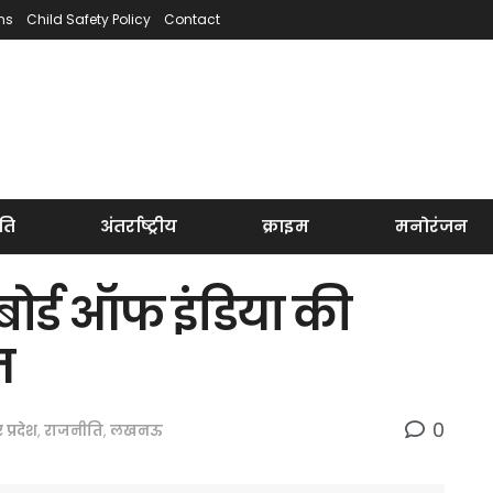
ns
Child Safety Policy
Contact
ति
अंतर्राष्ट्रीय
क्राइम
मनोरंजन
बोर्ड ऑफ इंडिया की
त
0
र प्रदेश
,
राजनीति
,
लखनऊ