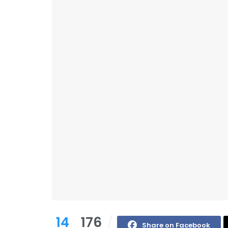
14
176
Share on Facebook