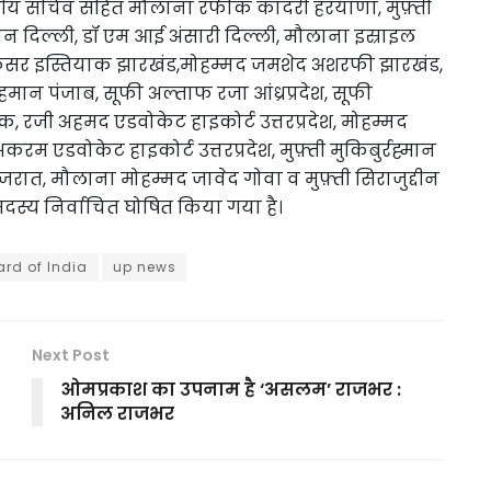
ट्रीय सचिव सहित मौलाना रफीक कादरी हरयाणा, मुफ़्ती
ान दिल्ली, डॉ एम आई अंसारी दिल्ली, मौलाना इस्राइल
प्रोफेसर इस्तियाक झारखंड,मोहम्मद जमशेद अशरफी झारखंड,
ान पंजाब, सूफी अल्ताफ रजा आंध्रप्रदेश, सूफी
 रजी अहमद एडवोकेट हाइकोर्ट उत्तरप्रदेश, मोहम्मद
करम एडवोकेट हाइकोर्ट उत्तरप्रदेश, मुफ़्ती मुकिबुर्रह्मान
, मौलाना मोहम्मद जावेद गोवा व मुफ़्ती सिराजुद्दीन
सदस्य निर्वाचित घोषित किया गया है।
rd of India
up news
Next Post
ओमप्रकाश का उपनाम है ‘असलम’ राजभर :
अनिल राजभर