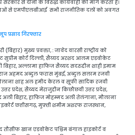
य सरकार से दोनो के विरुद्ध कार्यवाही की मांग करता है।
मस्याओं से एमपीएलबीआई सभी राजनीतिक दलों को अवगत
नूप प्रसाद गिरफ्तार
री (बिहार) मुख्य प्रवक्ता, : जावेद वारसी राष्ट्रीय को
सुप्रीम कोर्ट दिल्ली, सैय्यद अरशद आलम एडवोकेट
ी बिहार, अल्लामा हाफिज सैय्यद सदरुद्दीन शाही इमाम
सिराज अहमद अब्दुल फरास मुंबई, अब्दुल सलाम रजवी
, मौलाना शाह अल हमीद केरल व सूफी सादिक रजवी
उत्तर प्रदेश, सैय्यद मेराजुद्दीन किछौछवी उत्तर प्रदेश,
जद अली बिहार, हाफिज मोहम्मद अली तेलंगाना, मौलाना
ाइकोर्ट छत्तीसगढ़, मुफ़्ती शमीम अशरफ राजस्थान,
द तौसीफ खान एडवोकेट पश्चिम बंगाल हाइकोर्ट व