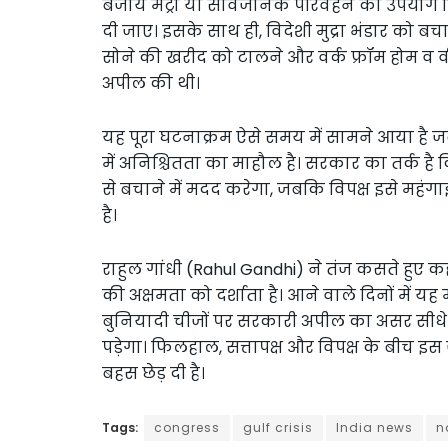
बजाय मेट्रो या सार्वजनिक परिवहन का उपयोग 
दी जाए। इसके साथ ही, विदेशी मुद्रा भंडार को बचा
सोने की खरीद को टालने और वर्क फ्रॉम होम व वीड
अपील की थी।
यह पूरा घटनाक्रम ऐसे समय में सामने आया है जब म
में अनिश्चितता का माहौल है। सरकार का तर्क है
से बचाने में मदद करेगा, जबकि विपक्ष इसे महं
है।
राहुल गांधी (Rahul Gandhi) ने तंज कसते हुए
की अक्षमता को दर्शाता है। आने वाले दिनों में य
बुनियादी चीजों पर सरकारी अपील का असर सी
पड़ेगा। फिलहाल, सत्तापक्ष और विपक्ष के बीच इ
बहस छेड़ दी है।
Tags:
congress
gulf crisis
India news
n