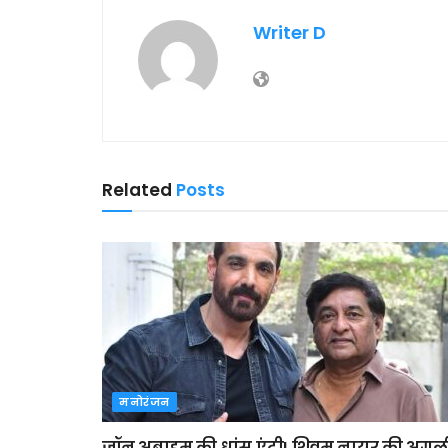
Writer D
Related
Posts
मनोरंजन
जॉन अब्राहम की धांसू एंट्री! शिवम नायर की अगल